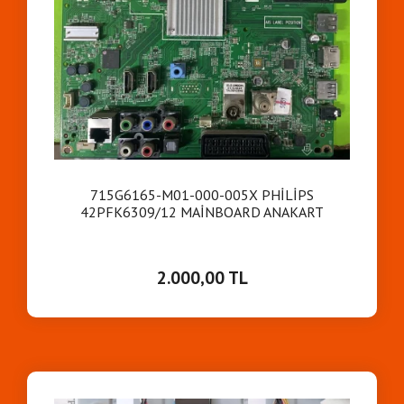
EMRE APT TÜM TV
EMRE APT TÜM TV
28.06.26
715G6165-M01-000-005X PHİLİPS
42PFK6309/12 MAİNBOARD ANAKART
2.000,00 TL