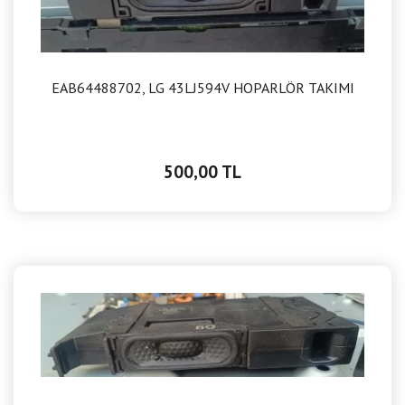
EAB64488702, LG 43LJ594V HOPARLÖR TAKIMI
500,00 TL