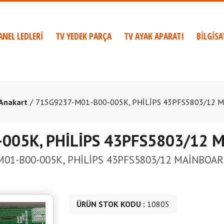
ANEL LEDLERİ
TV YEDEK PARÇA
TV AYAK APARATI
BİLGİS
 Anakart
715G9237-M01-B00-005K, PHİLİPS 43PFS5803/12 
005K, PHİLİPS 43PFS5803/12
M01-B00-005K, PHİLİPS 43PFS5803/12 MAİNBOA
ÜRÜN STOK KODU :
10805