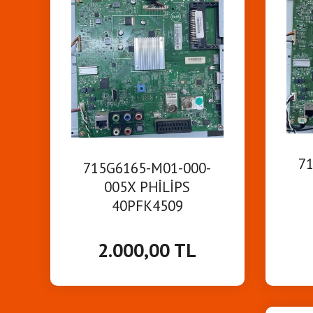
7
715G6165-M01-000-
005X PHİLİPS
40PFK4509
MA
MAİNBOARD ANAKART
2.000,00 TL