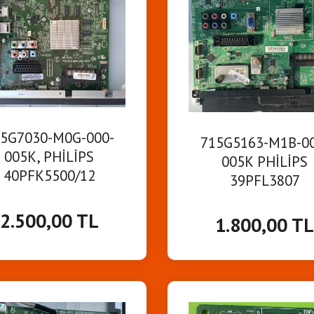
5G7030-M0G-000-
715G5163-M1B-0
005K, PHİLİPS
005K PHİLİPS
40PFK5500/12
39PFL3807
İNBOARD ANAKART
MAİNBOARD ANAK
2.500,00 TL
1.800,00 T