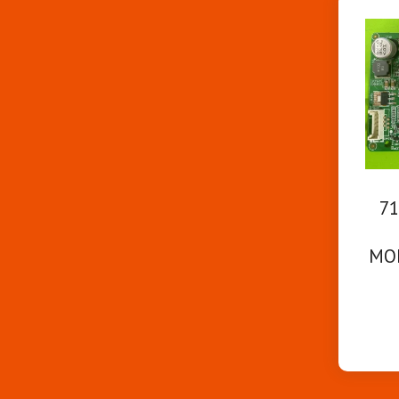
71
MO