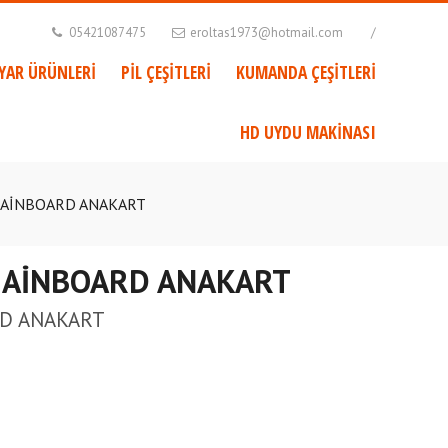
05421087475
eroltas1973@hotmail.com
AYAR ÜRÜNLERİ
PİL ÇEŞİTLERİ
KUMANDA ÇEŞİTLERİ
HD UYDU MAKİNASI
MAİNBOARD ANAKART
 MAİNBOARD ANAKART
RD ANAKART