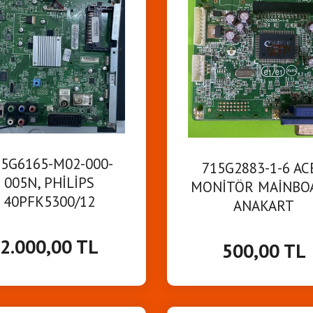
15G6165-M02-000-
715G2883-1-6 AC
005N, PHİLİPS
MONİTÖR MAİNBO
40PFK5300/12
ANAKART
İNBOARD ANAKART
2.000,00 TL
500,00 TL