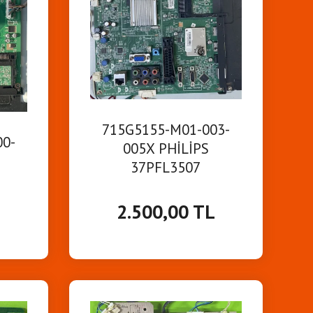
715G5155-M01-003-
00-
005X PHİLİPS
37PFL3507
MAİNBOARD ANAKART
ART
2.500,00 TL
L