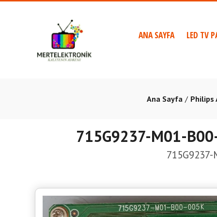
ANA SAYFA
LED TV P
Ana Sayfa
Philips
715G9237-M01-B00-
715G9237-