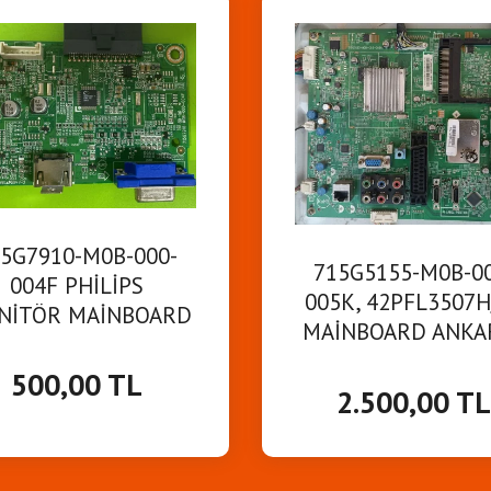
5G7910-M0B-000-
715G5155-M0B-0
004F PHİLİPS
005K, 42PFL3507H
NİTÖR MAİNBOARD
MAİNBOARD ANKA
ANAKART
500,00 TL
2.500,00 T