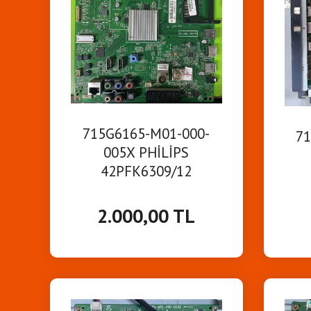
715G6165-M01-000-
71
005X PHİLİPS
42PFK6309/12
MAİNBOARD ANAKART
MA
2.000,00 TL