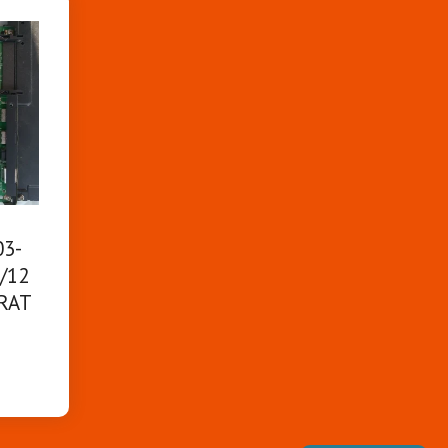
03-
/12
RAT
L