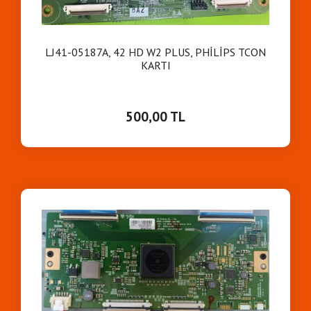
Mert Elektron
i
k
20.05.26
LJ41-05187A, 42 HD W2 PLUS, PHİLİPS TCON
KARTI
İŞ KUTU 1
İŞ KUTU 3
500,00 TL