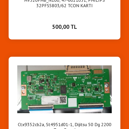
HV320FHB_N100, 47-6021051, PHİLİPS
32PFS5803/62 TCON KARTI
500,00 TL
Ctx9352cb2a, St4951d01-1, Dijitsu 50 Dg 2200